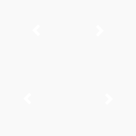



