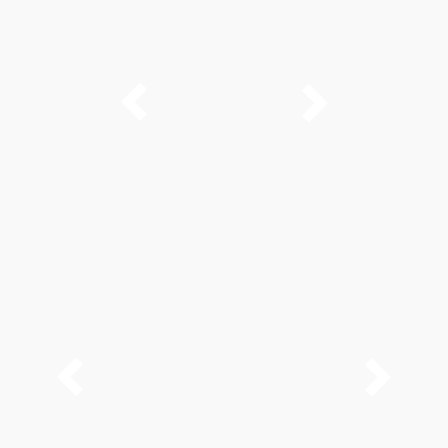



